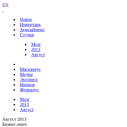
EN
Новое
Инвентарь
Задизайнено
Студия
Мозг
2013
Август
Магазинус
Медиа
Экспресс
Иронов
Журналус
Мозг
2013
Август
Август 2013
Бизнес-линч