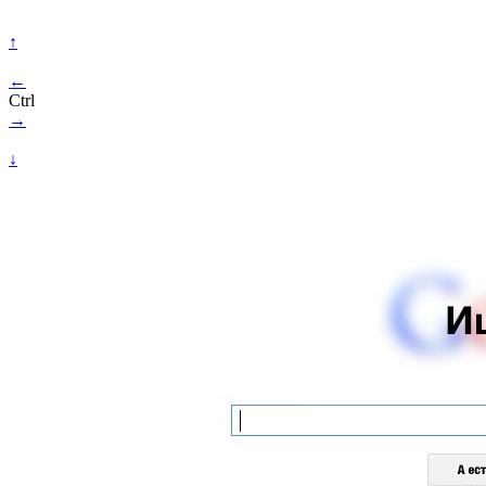
↑
←
Ctrl
→
↓