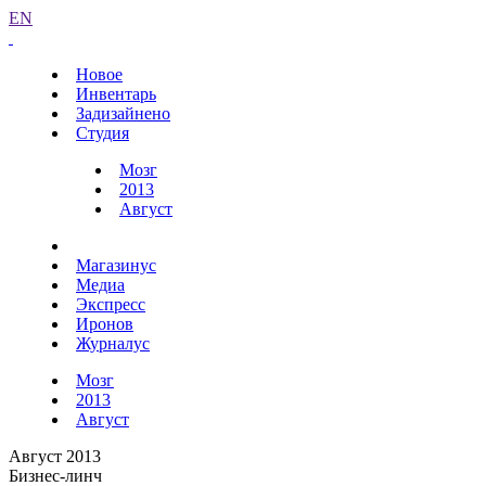
EN
Новое
Инвентарь
Задизайнено
Студия
Мозг
2013
Август
Магазинус
Медиа
Экспресс
Иронов
Журналус
Мозг
2013
Август
Август 2013
Бизнес-линч