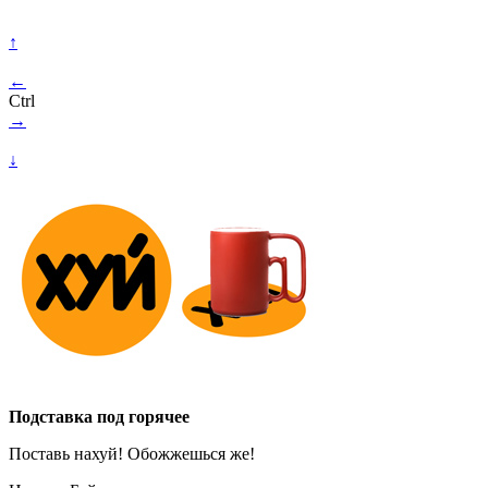
↑
←
Ctrl
→
↓
Подставка под горячее
Поставь нахуй! Обожжешься же!