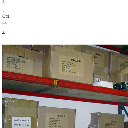
↑
←
Ctrl
→
↓