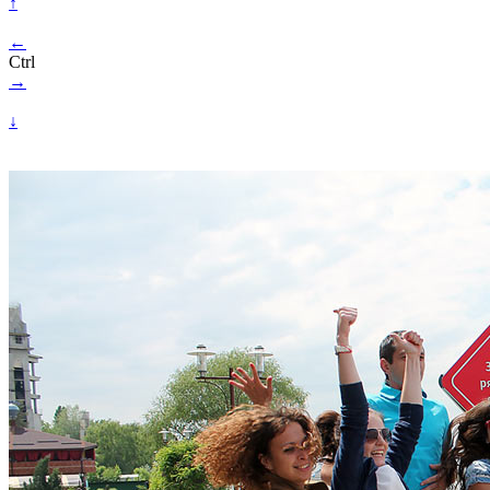
↑
←
Ctrl
→
↓