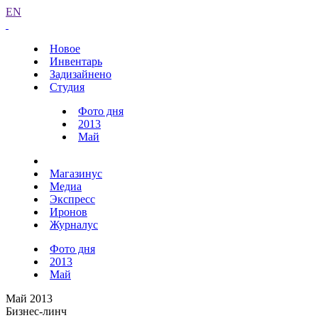
EN
Новое
Инвентарь
Задизайнено
Студия
Фото дня
2013
Май
Магазинус
Медиа
Экспресс
Иронов
Журналус
Фото дня
2013
Май
Май 2013
Бизнес-линч