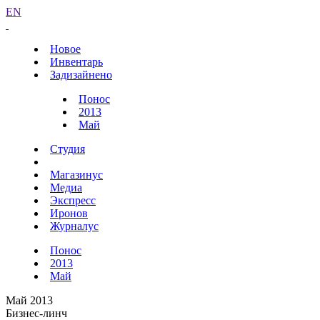
EN
Новое
Инвентарь
Задизайнено
Понос
2013
Май
Студия
Магазинус
Медиа
Экспресс
Иронов
Журналус
Понос
2013
Май
Май 2013
Бизнес-линч