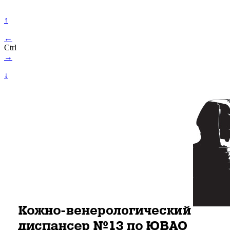
↑
←
Ctrl
→
↓