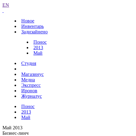
EN
Новое
Инвентарь
Задизайнено
Понос
2013
Май
Студия
Магазинус
Медиа
Экспресс
Иронов
Журналус
Понос
2013
Май
Май 2013
Бизнес-линч