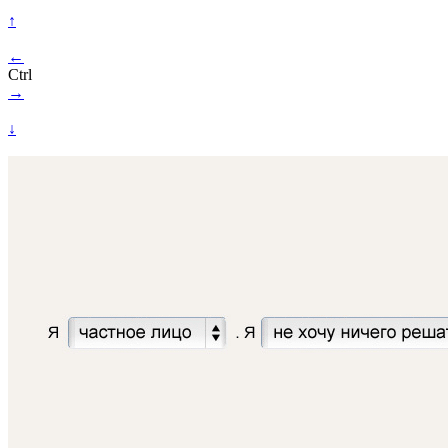
↑
←
Ctrl
→
↓