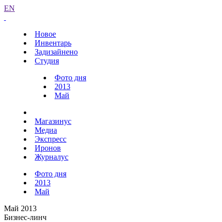
EN
Новое
Инвентарь
Задизайнено
Студия
Фото дня
2013
Май
Магазинус
Медиа
Экспресс
Иронов
Журналус
Фото дня
2013
Май
Май 2013
Бизнес-линч