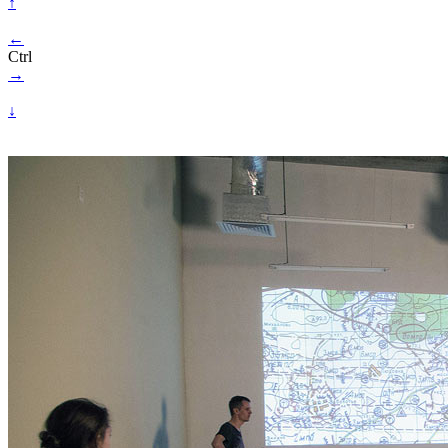
↑
←
Ctrl
→
↓