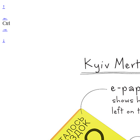
↑
←
Ctrl
→
↓