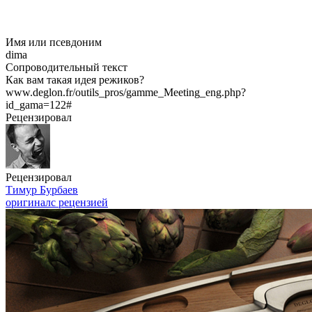
Имя или псевдоним
dima
Сопроводительный текст
Как вам такая идея режиков?
www.deglon.fr/outils_pros/gamme_Meeting_eng.php?
id_gama=122#
Рецензировал
Рецензировал
Тимур Бурбаев
оригинал
с рецензией