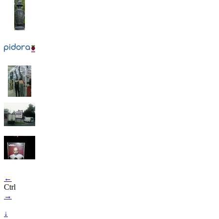
←
Ctrl
→
↓