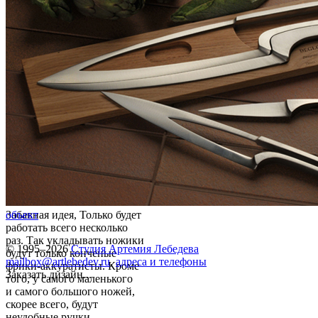
Забавная идея, Только будет
объект
работать всего несколько
раз. Так укладывать ножики
© 1995–2026
Студия Артемия Лебедева
будут только конченые
mailbox@artlebedev.ru
,
адреса и телефоны
фрики-аккуратисты. Кроме
Заказать дизайн...
того, у самого маленького
и самого большого ножей,
скорее всего, будут
неудобные ручки