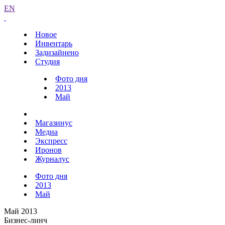
EN
Новое
Инвентарь
Задизайнено
Студия
Фото дня
2013
Май
Магазинус
Медиа
Экспресс
Иронов
Журналус
Фото дня
2013
Май
Май 2013
Бизнес-линч