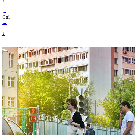
↑
←
Ctrl
→
↓