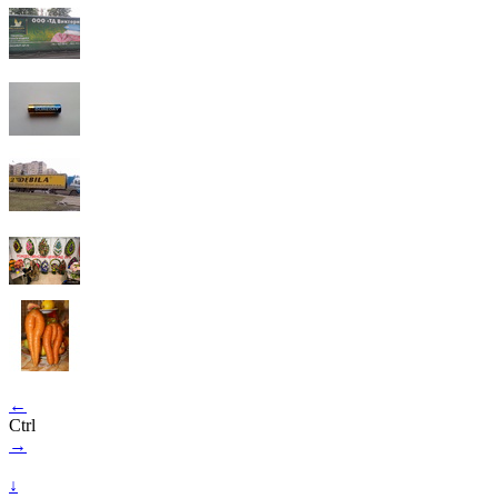
←
Ctrl
→
↓