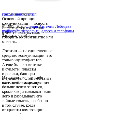
Логотипы ужасны.
графдизайн
логотип
Основной принцип
коммуникации — ясность.
© 1995–2026
Студия Артемия Лебедева
Если хочется логотипом
mailbox@artlebedev.ru
,
адреса и телефоны
о чем-то сказать, надо
Заказать дизайн...
говорить об этом внятно или
молчать.
Логотип — не единственное
средство коммуникации, это
только идентификатор.
А еще бывают визитки
и буклеты, плакаты
и ролики, баннеры
И не стоит тешить себя
и сувениры. Стоит оставить
иллюзией, что людям
часть информации для них.
больше нечем заняться,
кроме как разглядывать ваш
лого и разгадывать его
тайные смыслы, особенно
в том случае, когда
от красоты композиции