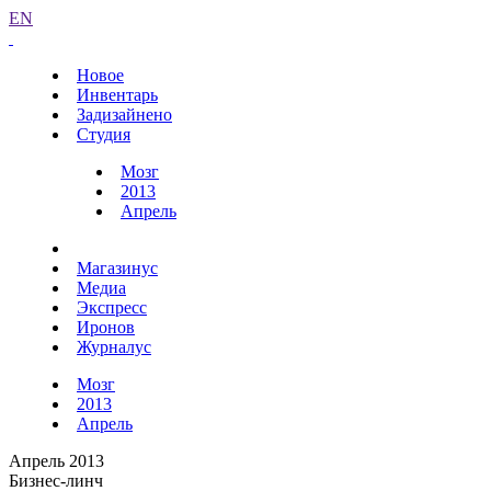
EN
Новое
Инвентарь
Задизайнено
Студия
Мозг
2013
Апрель
Магазинус
Медиа
Экспресс
Иронов
Журналус
Мозг
2013
Апрель
Апрель 2013
Бизнес-линч