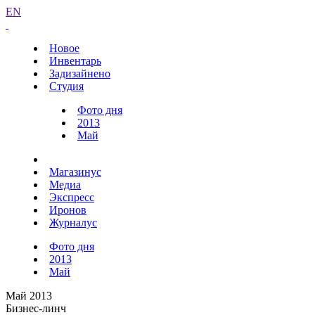
EN
Новое
Инвентарь
Задизайнено
Студия
Фото дня
2013
Май
Магазинус
Медиа
Экспресс
Иронов
Журналус
Фото дня
2013
Май
Май 2013
Бизнес-линч