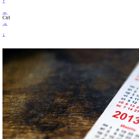
↑
←
Ctrl
→
↓