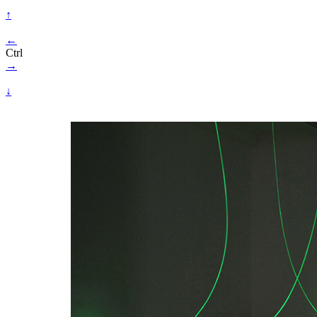
↑
←
Ctrl
→
↓