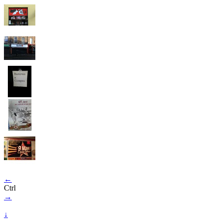
←
Ctrl
→
↓