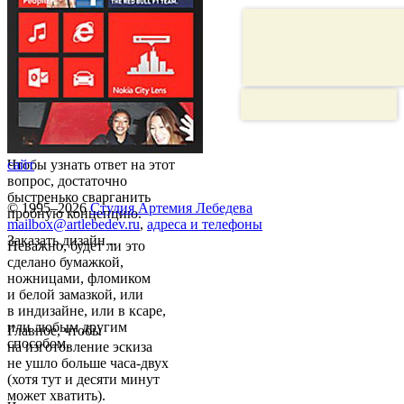
Чтобы узнать ответ на этот
сайт
вопрос, достаточно
быстренько сварганить
© 1995–2026
Студия Артемия Лебедева
пробную концепцию.
mailbox@artlebedev.ru
,
адреса и телефоны
Заказать дизайн...
Неважно, будет ли это
сделано бумажкой,
ножницами, фломиком
и белой замазкой, или
в индизайне, или в ксаре,
или любым другим
Главное, чтобы
способом.
на изготовление эскиза
не ушло больше часа-двух
(хотя тут и десяти минут
может хватить).