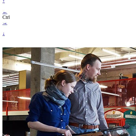
↑
←
Ctrl
→
↓