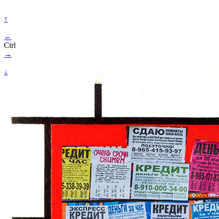
↑
←
Ctrl
→
↓