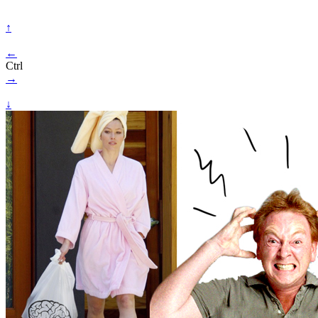
↑
←
Ctrl
→
↓