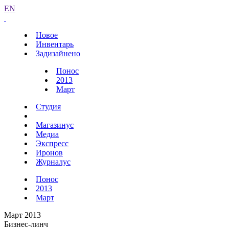
EN
Новое
Инвентарь
Задизайнено
Понос
2013
Март
Студия
Магазинус
Медиа
Экспресс
Иронов
Журналус
Понос
2013
Март
Март 2013
Бизнес-линч