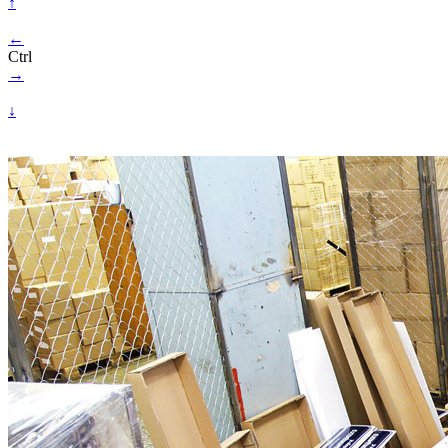
↑
←
Ctrl
→
↓