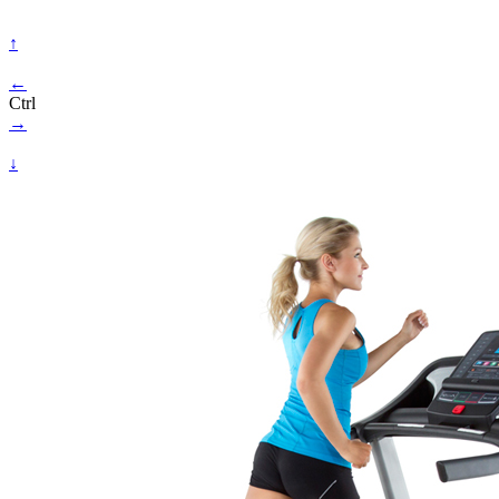
↑
←
Ctrl
→
↓