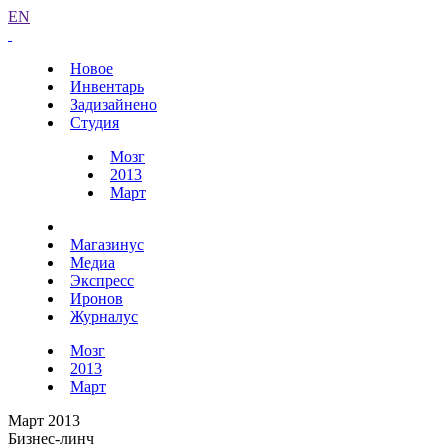
EN
Новое
Инвентарь
Задизайнено
Студия
Мозг
2013
Март
Магазинус
Медиа
Экспресс
Иронов
Журналус
Мозг
2013
Март
Март 2013
Бизнес-линч