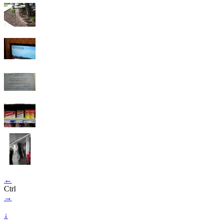
←
Ctrl
→
↓