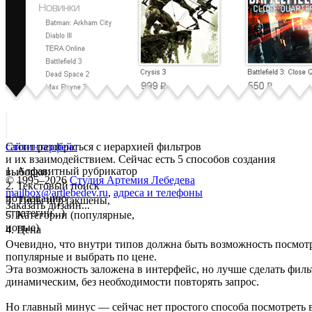
Стоит разобраться с иерархией фильтров
сайт
интерфейс
и их взаимодействием. Сейчас есть 5 способов создания
1. Алфавитный рубрикатор
выборки:
© 1995–2026
Студия Артемия Лебедева
2. Текстовый поиск
mailbox@artlebedev.ru
,
адреса и телефоны
по названию
3. Типы игр (экшены,
Заказать дизайн...
стратегии...)
5. Категории (популярные,
новые)
4. Цена
Очевидно, что внутри типов должна быть возможность посмотр
популярные и выбрать по цене.
Эта возможность заложена в интерфейс, но лучше сделать филь
динамическим, без необходимости повторять запрос.
Но главный минус — сейчас нет простого способа посмотреть 