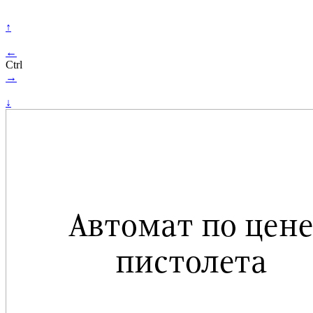
↑
←
Ctrl
→
↓