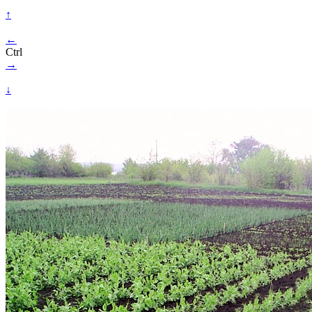
↑
←
Ctrl
→
↓