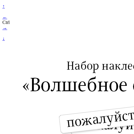
↑
←
Ctrl
→
↓