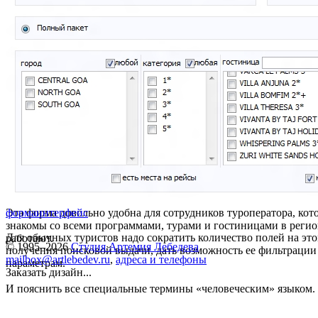
Эта форма довольно удобна для сотрудников туроператора, кот
форма
интерфейс
знакомы со всеми программами, турами и гостиницами в регио
Для обычных туристов надо сократить количество полей на это
работают.
© 1995–2026
Студия Артемия Лебедева
получения поисковой выдачи, дать возможность ее фильтраци
mailbox@artlebedev.ru
,
адреса и телефоны
параметрам.
Заказать дизайн...
И пояснить все специальные термины «человеческим» языком.