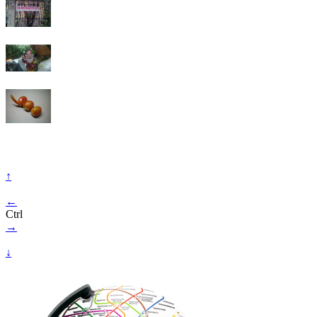
↑
←
Ctrl
→
↓