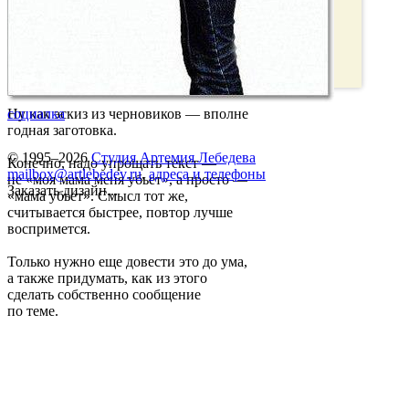
Ну как эскиз из черновиков — вполне
социалка
годная заготовка.
© 1995–2026
Студия Артемия Лебедева
Конечно, надо упрощать текст —
mailbox@artlebedev.ru
,
адреса и телефоны
не «моя мама меня убьет», а просто —
Заказать дизайн...
«мама убьет». Смысл тот же,
считывается быстрее, повтор лучше
воспримется.
Только нужно еще довести это до ума,
а также придумать, как из этого
сделать собственно сообщение
по теме.