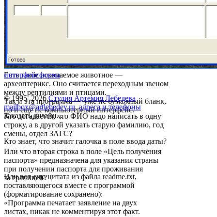
Есть такое ископаемое животное —
интерфейс
форма
археоптерикс. Оно считается переходным звеном
между рептилиями и птицами.
© 1995–2026
Студия Артемия Лебедева
Так и эта программа — уже не бумажный бланк,
mailbox@artlebedev.ru
,
адреса и телефоны
но и еще не компьютерный интерфейс.
Заказать дизайн...
Кто догадается, что ФИО надо написать в одну
строку, а в другой указать старую фамилию, год
смены, отдел ЗАГС?
Кто знает, что значит галочка в поле ввода даты?
Или что вторая строка в поле «Цель получения
паспорта» предназначена для указания страны
при получении паспорта для проживания
Или вот еще цитата из файла readme.txt,
за границей?
поставляющегося вместе с программой
(форматирование сохранено):
«Программа печатает заявление на двух
листах, никак не комментируя этот факт.