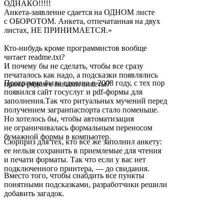
ОДНАКО!!!!!
Анкета-заявление сдается на ОДНОМ листе
с ОБОРОТОМ. Анкета, отпечатанная на двух
листах, НЕ ПРИНИМАЕТСЯ.»
Кто-нибудь кроме программистов вообще
читает readme.txt?
И почему бы не сделать, чтобы все сразу
печаталось как надо, а подсказки появлялись
Программа была сделана в 2008 году, c тех пор
прямо рядом с полями анкеты?
появился сайт госуслуг и pdf-формы для
заполнения.Так что ритуальных мучений перед
получением загранпаспорта стало поменьше.
Но хотелось бы, чтобы автоматизация
не ограничивалась формальным переносом
бумажной формы в компьютер.
Сюрприз для тех, кто все же заполнил анкету:
ее нельзя сохранить в приемлемые для чтения
и печати форматы. Так что если у вас нет
подключенного принтера, — до свидания.
Вместо того, чтобы снабдить все пункты
понятными подсказками, разработчики решили
добавить загадок.