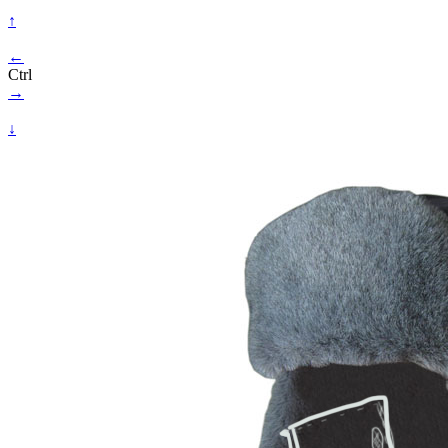
↑
←
Ctrl
→
↓