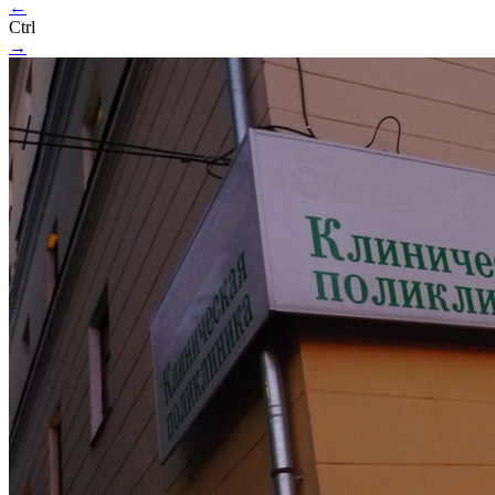
←
Ctrl
→