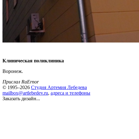
Клиническая поликлиника
Воронеж.
Прислал RaErnor
© 1995–2026
Студия Артемия Лебедева
mailbox@artlebedev.ru
,
адреса и телефоны
Заказать дизайн...