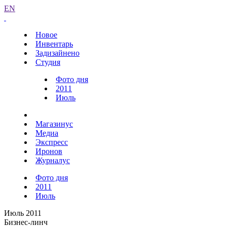
EN
Новое
Инвентарь
Задизайнено
Студия
Фото дня
2011
Июль
Магазинус
Медиа
Экспресс
Иронов
Журналус
Фото дня
2011
Июль
Июль 2011
Бизнес-линч