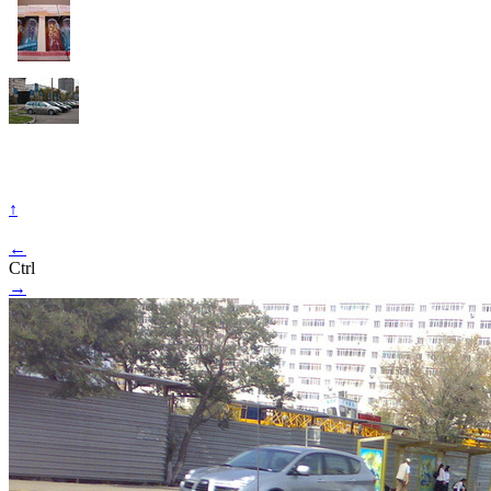
↑
←
Ctrl
→