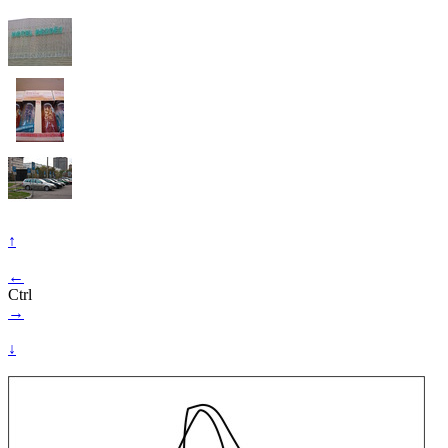
↑
←
Ctrl
→
↓