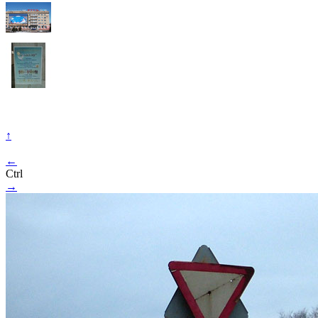
↑
←
Ctrl
→