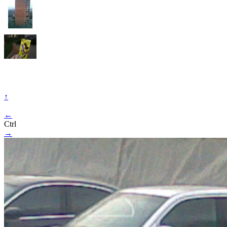
↑
←
Ctrl
→