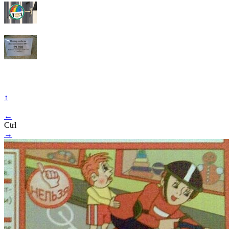
↑
←
Ctrl
→