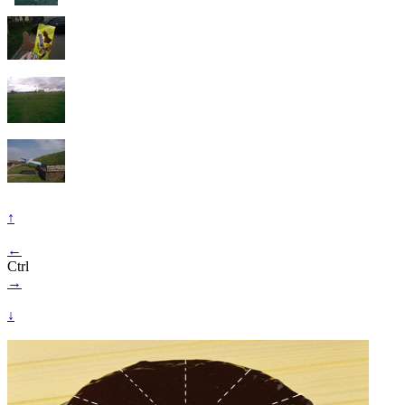
↑
←
Ctrl
→
↓