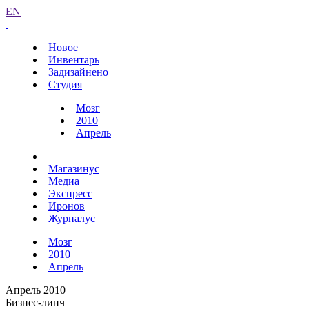
EN
Новое
Инвентарь
Задизайнено
Студия
Мозг
2010
Апрель
Магазинус
Медиа
Экспресс
Иронов
Журналус
Мозг
2010
Апрель
Апрель 2010
Бизнес-линч