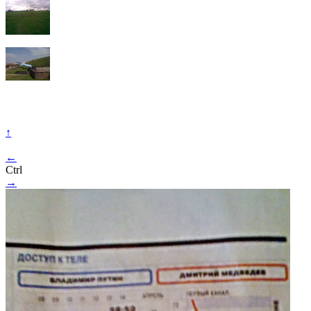
↑
←
Ctrl
→