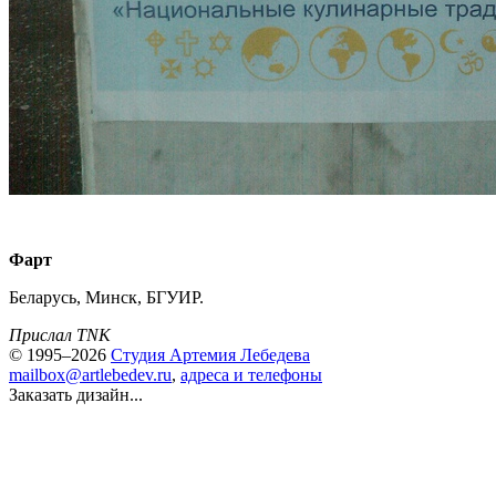
Фарт
Беларусь, Минск, БГУИР.
Прислал TNK
© 1995–2026
Студия Артемия Лебедева
mailbox@artlebedev.ru
,
адреса и телефоны
Заказать дизайн...