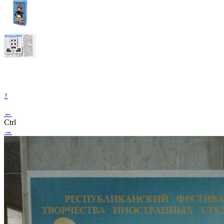
↑
←
Ctrl
→