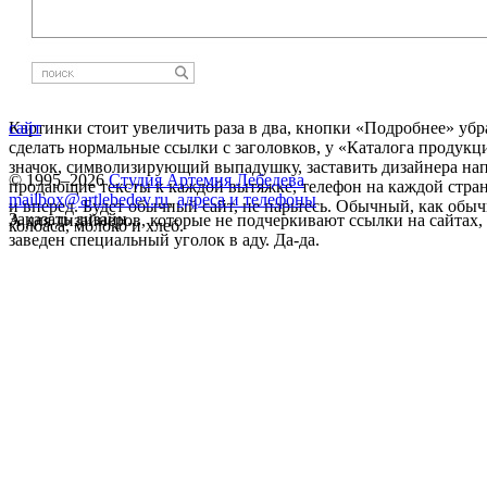
Картинки стоит увеличить раза в два, кнопки «Подробнее» убр
сайт
сделать нормальные ссылки с заголовков, у «Каталога продукц
значок, символизирующий выпадушку, заставить дизайнера на
© 1995–2026
Студия Артемия Лебедева
продающие тексты к каждой вытяжке, телефон на каждой стр
mailbox@artlebedev.ru
,
адреса и телефоны
и вперед. Будет обычный сайт, не парьтесь. Обычный, как об
Заказать дизайн...
А для дизайнеров, которые не подчеркивают ссылки на сайтах,
колбаса, молоко и хлеб.
заведен специальный уголок в аду. Да-да.