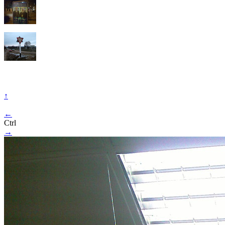
↑
←
Ctrl
→