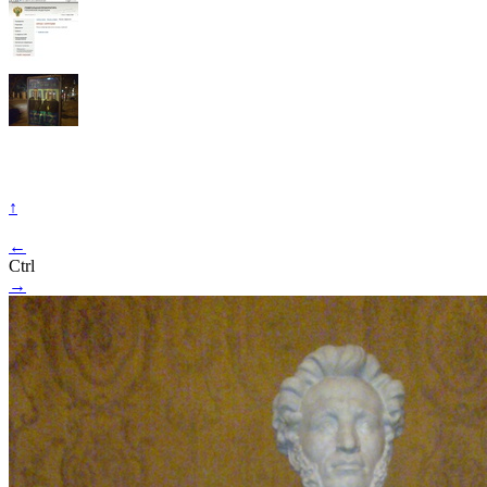
↑
←
Ctrl
→