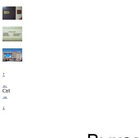
↑
←
Ctrl
→
↓