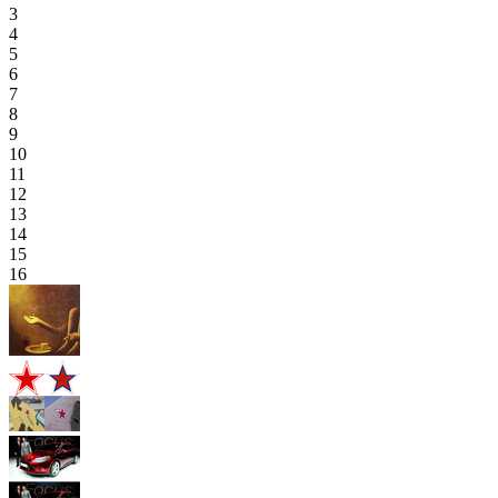
3
4
5
6
7
8
9
10
11
12
13
14
15
16